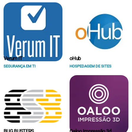
Verum IT
oHub
SEGURANÇA EM TI
HOSPEDAGEM DE SITES
BUG BUSTERS
Oaloo Impressão 3d