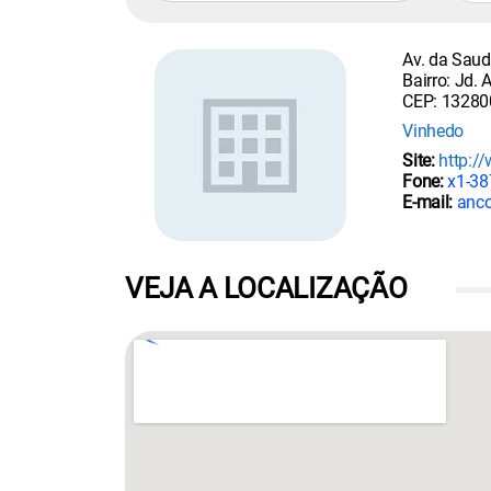
Av. da Saud
Bairro: Jd. 
CEP: 13280
Vinhedo
Site:
http:/
Fone:
x1-387
E-mail:
anco
VEJA A LOCALIZAÇÃO