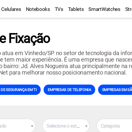
Celulares
Notebooks
TVs
Tablets
SmartWatches
St
e Fixação
 atua em Vinhedo/SP no setor de tecnologia da info
tem maior experiência. É uma empresa que nasceu 
 no bairro: Jd. Alves Nogueira atua principalmente na 
 Net para melhorar nosso posicionamento nacional.
DE SEGURANÇA EM TI
EMPRESAS DE TELEFONIA
EMPRESAS EM SÃ
ado
Selecione o estado
Categoria