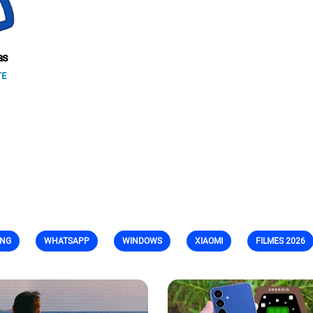
as
TE
NG
WHATSAPP
WINDOWS
XIAOMI
FILMES 2026