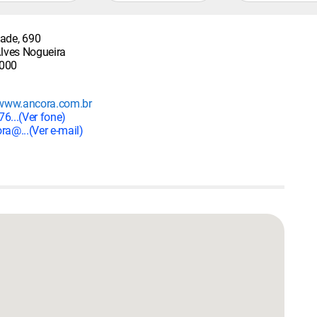
ade, 690
Alves Nogueira
000
/www.ancora.com.br
6...
(Ver fone)
ra@...
(Ver e-mail)