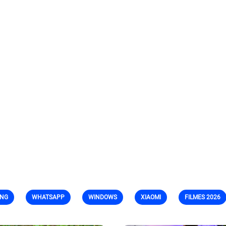
NG
WHATSAPP
WINDOWS
XIAOMI
FILMES 2026