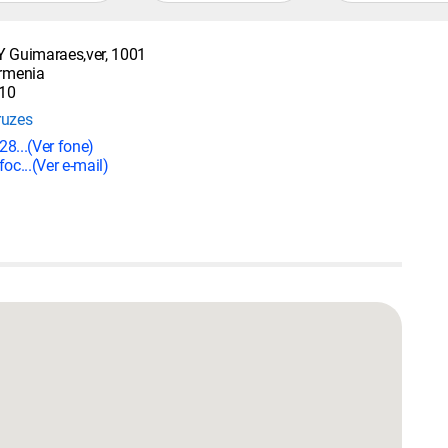
Y Guimaraes,ver, 1001
Armenia
10
ruzes
28...
(Ver fone)
foc...
(Ver e-mail)