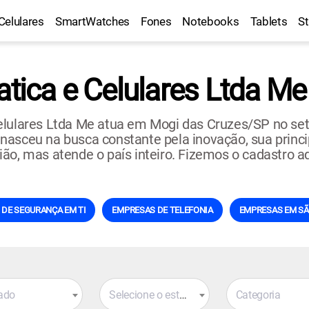
Celulares
SmartWatches
Fones
Notebooks
Tablets
S
atica e Celulares Ltda Me
elulares Ltda Me atua em Mogi das Cruzes/SP no se
sceu na busca constante pela inovação, sua principal
ão, mas atende o país inteiro. Fizemos o cadastro a
DE SEGURANÇA EM TI
EMPRESAS DE TELEFONIA
EMPRESAS EM SÃ
ado
Selecione o estado
Categoria