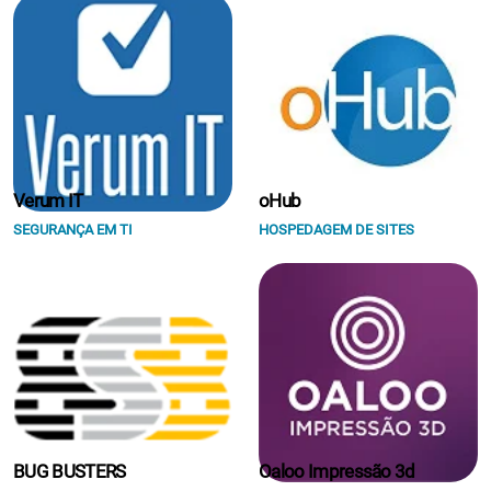
Verum IT
oHub
SEGURANÇA EM TI
HOSPEDAGEM DE SITES
BUG BUSTERS
Oaloo Impressão 3d