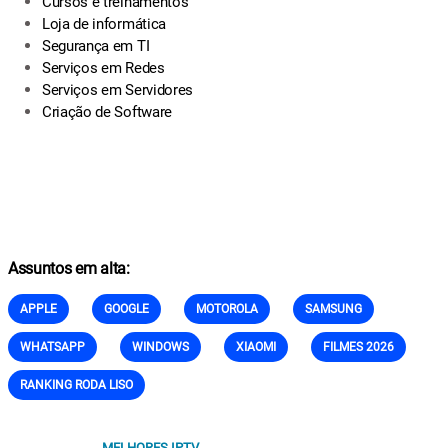
Cursos e treinamentos
Loja de informática
Segurança em TI
Serviços em Redes
Serviços em Servidores
Criação de Software
Assuntos em alta:
APPLE
GOOGLE
MOTOROLA
SAMSUNG
WHATSAPP
WINDOWS
XIAOMI
FILMES 2026
RANKING RODA LISO
MELHORES IPTV