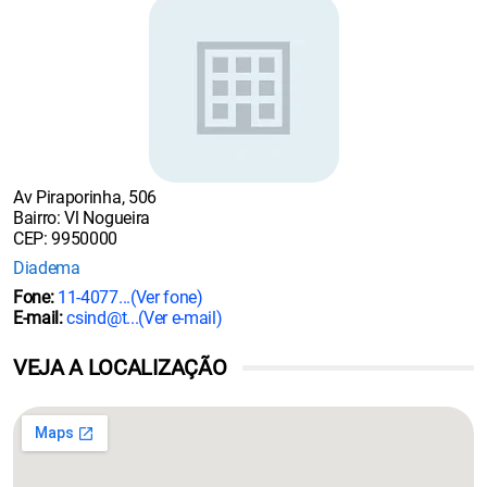
Av Piraporinha, 506
Bairro: Vl Nogueira
CEP: 9950000
Diadema
Fone:
11-4077...
(Ver fone)
E-mail:
csind@t...
(Ver e-mail)
VEJA A LOCALIZAÇÃO