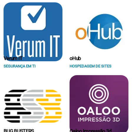
Verum IT
oHub
SEGURANÇA EM TI
HOSPEDAGEM DE SITES
BUG BUSTERS
Oaloo Impressão 3d