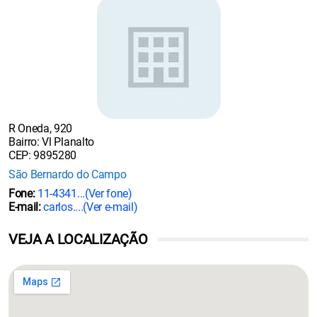
R Oneda, 920
Bairro: Vl Planalto
CEP: 9895280
São Bernardo do Campo
Fone:
11-4341...
(Ver fone)
E-mail:
carlos....
(Ver e-mail)
VEJA A LOCALIZAÇÃO