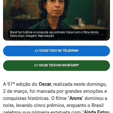
Brasil faz história e conquista seu primeiro Oscar com o filme Ainda
Estou Aqui. Imagem: Reprodução
👉 DICAS TECH NO TELEGRAM
👉 DICAS TECH NO WHATSAPP
A 97ª edição do
Oscar
, realizada neste domingo,
2 de março, foi marcada por grandes emoções e
conquistas históricas. O filme "
Anora
" dominou a
noite, levando cinco prêmios, enquanto o Brasil
celebrou sua primeira estatueta com "
Ainda Estou