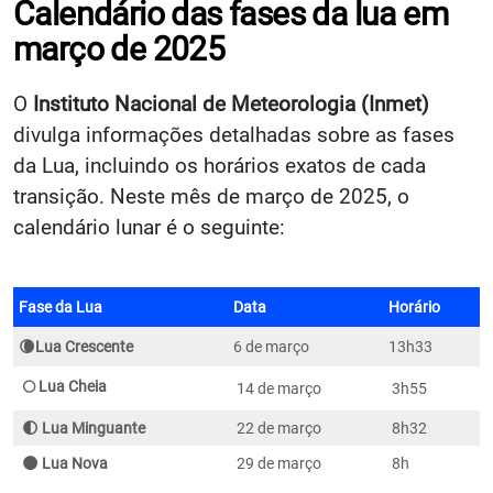
Calendário das fases da lua em
março de 2025
O
Instituto Nacional de Meteorologia (Inmet)
divulga informações detalhadas sobre as fases
da Lua, incluindo os horários exatos de cada
transição. Neste mês de março de 2025, o
calendário lunar é o seguinte:
Fase da Lua
Data
Horário
🌘Lua Crescente
6 de março
13h33
🌕 Lua Cheia
14 de março
3h55
🌓 Lua Minguante
22 de março
8h32
🌑 Lua Nova
29 de março
8h