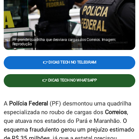
PF prende quadrilha que desviava cargas dos Correios. Imagem:
Reprodução
👉 DICAS TECH NO TELEGRAM
👉 DICAS TECH NO WHATSAPP
A
Polícia Federal
(PF) desmontou uma quadrilha
especializada no roubo de cargas dos
Correios
,
que atuava nos estados do Pará e Maranhão.
O
esquema fraudulento gerou um prejuízo estimado
de R$ 35 milhões
, já que a estatal precisou