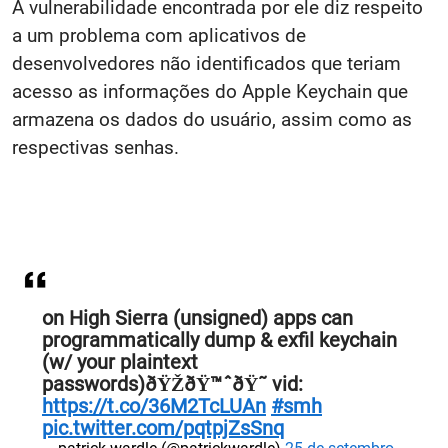
A vulnerabilidade encontrada por ele diz respeito
a um problema com aplicativos de
desenvolvedores não identificados que teriam
acesso as informações do Apple Keychain que
armazena os dados do usuário, assim como as
respectivas senhas.
on High Sierra (unsigned) apps can
programmatically dump & exfil keychain
(w/ your plaintext
passwords)ðŸŽðŸ™ˆðŸ˜­ vid:
https://t.co/36M2TcLUAn
#smh
pic.twitter.com/pqtpjZsSnq