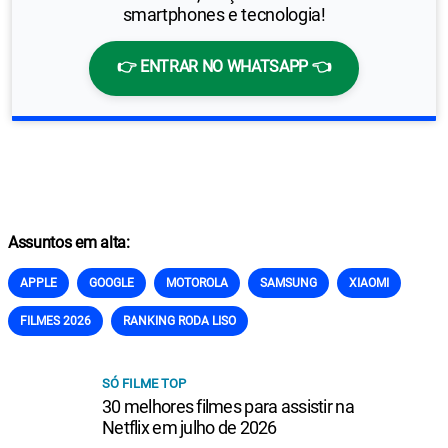
smartphones e tecnologia!
👉 ENTRAR NO WHATSAPP 👈
Assuntos em alta:
APPLE
GOOGLE
MOTOROLA
SAMSUNG
XIAOMI
FILMES 2026
RANKING RODA LISO
SÓ FILME TOP
30 melhores filmes para assistir na
Netflix em julho de 2026