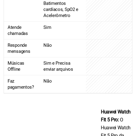
Batimentos
cardíacos, SpO2 e
Acelerômetro
Atende
Sim
chamadas
Responde
Não
mensagens
Músicas
Sim e Precisa
Offline
enviar arquivos
Faz
Não
pagamentos?
Huawei Watch
Fit 5 Pro:
O
Huawei Watch
Fit 5 Pro da