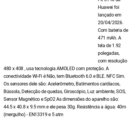
Huawei foi
lançado em
20/04/2026.
Com bateria de
471 mAh. A
tela de 1.92
polegadas,
com resolução
480 x 408 , usa tecnologia AMOLED com proteção. A
conectividade Wi-Fi é Não, tem Bluetooth 6.0 e BLE. NFC Sim.
Os sensores dele são: Acelerômetro, Batimentos cardíacos,
Bússola, Detecção de quedas, Giroscópio, Luz ambiente, SOS,
Sensor Magnético e SpO2 As dimensões do aparelho são:
44.5 x 40.8 x 9.5 mm e ele pesa 30g. Resistência a água: 40m
(mergulho) - EN13319 e 5 atm