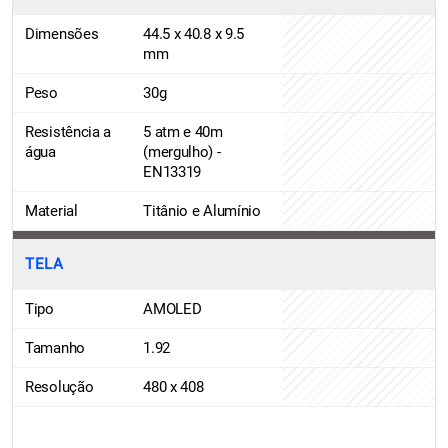
Dimensões
44.5 x 40.8 x 9.5
mm
Peso
30g
Resistência a
5 atm e 40m
água
(mergulho) -
EN13319
Material
Titânio e Alumínio
TELA
Tipo
AMOLED
Tamanho
1.92
Resolução
480 x 408