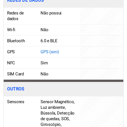
REDES DE DADOS
Redes de
Não possui
dados
Wi-fi
Não
Bluetooth
6.0 e BLE
GPS
GPS (sim)
NFC
Sim
SIM Card
Não
OUTROS
Sensores
Sensor Magnético,
Luz ambiente,
Bússola, Detecção
de quedas, SOS,
Giroscópio,