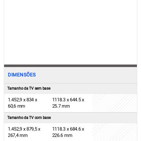
DIMENSÕES
Tamanho da TV sem base
1.452,9 x 834 x
1118.3 x 644.5 x
60,6 mm
25.7 mm
Tamanho da TV com base
1.452,9 x 879,5 x
1118.3 x 684.6 x
267,4 mm
226.6 mm