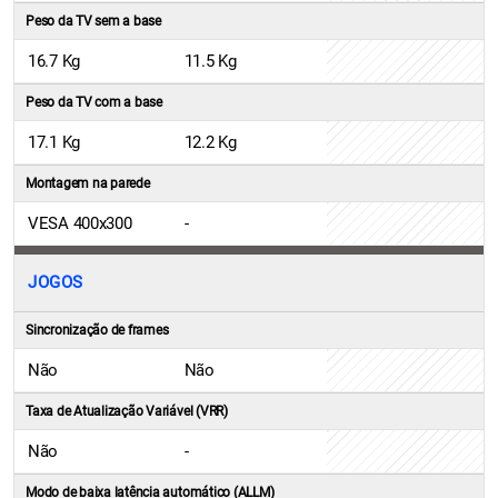
Peso da TV sem a base
16.7 Kg
11.5 Kg
Peso da TV com a base
17.1 Kg
12.2 Kg
Montagem na parede
VESA 400x300
-
JOGOS
Sincronização de frames
Não
Não
Taxa de Atualização Variável (VRR)
Não
-
Modo de baixa latência automático (ALLM)