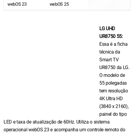
webOS 23
webOS 25
LG UHD
UR8750 55:
Essa é a ficha
técnica da
Smart TV
UR8750 da LG.
O modelo de
55 polegadas
tem resolução
4K Ultra HD
(3840 x 2160),
painel do tipo
LED e taxa de atualização de 60Hz. Utiliza o sistema
operacional webOS 23 e acompanha um controle remoto do