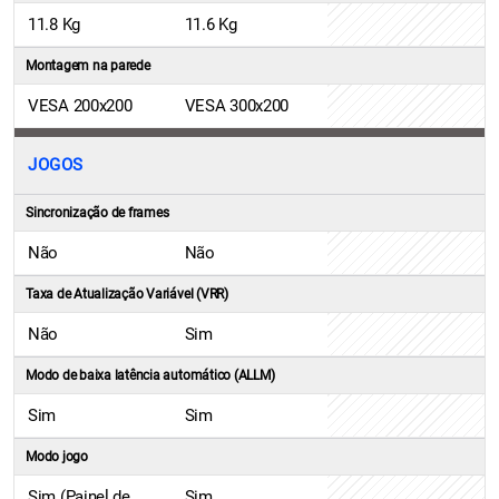
11.8 Kg
11.6 Kg
Montagem na parede
VESA 200x200
VESA 300x200
JOGOS
Sincronização de frames
Não
Não
Taxa de Atualização Variável (VRR)
Não
Sim
Modo de baixa latência automático (ALLM)
Sim
Sim
Modo jogo
Sim (Painel de
Sim