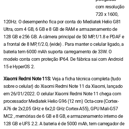
com resolução
720 x 1600,
120Hz. O desempenho fica por conta do Mediatek Helio G81
Ultra, com 4 GB, 6 GB e 8 GB de RAM e armazenamento de
128 GB e 256 GB. A câmera principal de 50 MP, f/1.8 e PDAF e
a frontal de 8 MP, f/2.0, (wide) . Para manter o celular ligado, a
bateria tem 6000 mAh suporta carregamento de 33W. O
modelo conta com proteção IP64. De fábrica sai com Android
15 e HyperOS 2.
Xiaomi Redmi Note 11S:
Veja a ficha técnica completa (tudo
sobre o celular) do Xiaomi Redmi Note 11 da Xiaomi, lançado
em 26/01/2022. O celular Xiaomi Redmi Note 11 chega com
processador Mediatek Helio G96 (12 nm) Octa-core (Cortex-
A76 de 2x2,05 GHz e 6x2,0 GHz Cortex-A55), GPU Mali-G57
MC2 , memórias de 6 GB e 8 GB, e armazenamento interno de
128 GB e UFS 2.2. A bateria é de 5000 mAh, tem carregador de