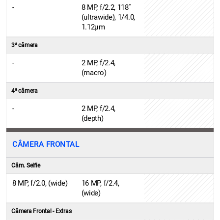
-
8 MP, f/2.2, 118˚
(ultrawide), 1/4.0,
1.12µm
3ª câmera
-
2 MP, f/2.4,
(macro)
4ª câmera
-
2 MP, f/2.4,
(depth)
CÂMERA FRONTAL
Câm. Selfie
8 MP, f/2.0, (wide)
16 MP, f/2.4,
(wide)
Câmera Frontal - Extras