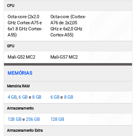
CPU
Octa-core (2x2.0
Octa-core (Cortex-
GHz Cortex-A75 e
A76 de 2x2,05
6x1.8 GHz Cortex-
GHz e 6x2,0 GHz
A55)
Cortex-A55)
GPU
Mali-G52 MC2
Mali-G57 MC2
MEMÓRIAS
Memória RAM
4 GB
,
6 GB
e
8 GB
6 GB
e
8 GB
Armazenamento
128 GB
e
256 GB
128 GB
Armazenamento Extra