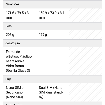
Dimensões
171.6 x 79.5 x 8
159.9 x 73.9 x 8.1
mm
mm
Peso
205 g
179 g
Construção
Frame de
-
plástico, Plástico
na traseira e
Vidro frontal
(Gorilla Glass 3)
Chip
Nano-SIM e
Dual SIM (Nano-
Secundário
SIM, dual stand-
(Nano-SIM)
by)