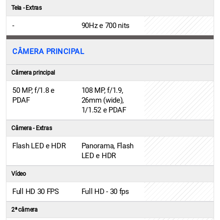
Tela - Extras
-
90Hz e 700 nits
CÂMERA PRINCIPAL
Câmera principal
50 MP, f/1.8 e
108 MP, f/1.9,
PDAF
26mm (wide),
1/1.52 e PDAF
Câmera - Extras
Flash LED e HDR
Panorama, Flash
LED e HDR
Vídeo
Full HD 30 FPS
Full HD - 30 fps
2ª câmera