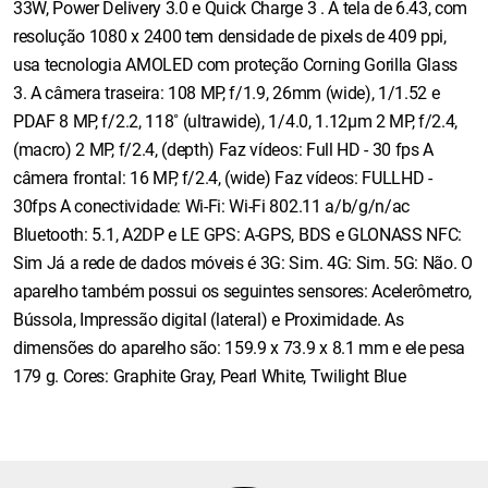
33W, Power Delivery 3.0 e Quick Charge 3 . A tela de 6.43, com
resolução 1080 x 2400 tem densidade de pixels de 409 ppi,
usa tecnologia AMOLED com proteção Corning Gorilla Glass
3. A câmera traseira: 108 MP, f/1.9, 26mm (wide), 1/1.52 e
PDAF 8 MP, f/2.2, 118˚ (ultrawide), 1/4.0, 1.12µm 2 MP, f/2.4,
(macro) 2 MP, f/2.4, (depth) Faz vídeos: Full HD - 30 fps A
câmera frontal: 16 MP, f/2.4, (wide) Faz vídeos: FULLHD -
30fps A conectividade: Wi-Fi: Wi-Fi 802.11 a/b/g/n/ac
Bluetooth: 5.1, A2DP e LE GPS: A-GPS, BDS e GLONASS NFC:
Sim Já a rede de dados móveis é 3G: Sim. 4G: Sim. 5G: Não. O
aparelho também possui os seguintes sensores: Acelerômetro,
Bússola, Impressão digital (lateral) e Proximidade. As
dimensões do aparelho são: 159.9 x 73.9 x 8.1 mm e ele pesa
179 g. Cores: Graphite Gray, Pearl White, Twilight Blue