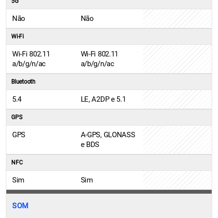
5G
Não
Não
Wi-Fi
Wi-Fi 802.11
Wi-Fi 802.11
a/b/g/n/ac
a/b/g/n/ac
Bluetooth
5.4
LE, A2DP e 5.1
GPS
GPS
A-GPS, GLONASS
e BDS
NFC
Sim
Sim
SOM