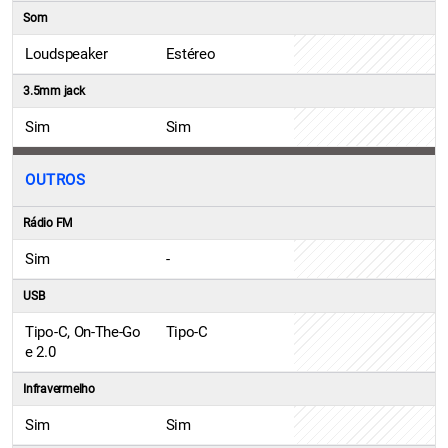
Som
Loudspeaker
Estéreo
3.5mm jack
Sim
Sim
OUTROS
Rádio FM
Sim
-
USB
Tipo-C, On-The-Go
Tipo-C
e 2.0
Infravermelho
Sim
Sim