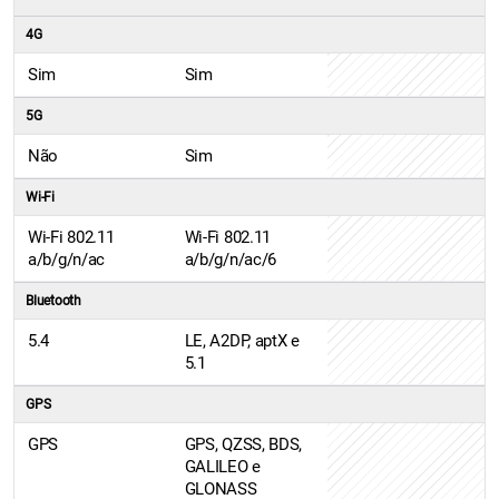
4G
Sim
Sim
5G
Não
Sim
Wi-Fi
Wi-Fi 802.11
Wi-Fi 802.11
a/b/g/n/ac
a/b/g/n/ac/6
Bluetooth
5.4
LE, A2DP, aptX e
5.1
GPS
GPS
GPS, QZSS, BDS,
GALILEO e
GLONASS