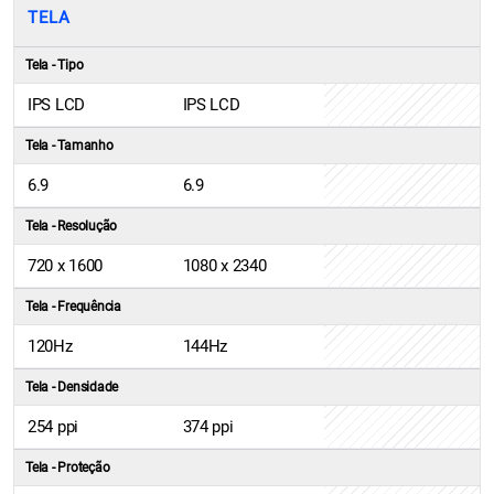
TELA
Tela - Tipo
IPS LCD
IPS LCD
Tela - Tamanho
6.9
6.9
Tela - Resolução
720 x 1600
1080 x 2340
Tela - Frequência
120Hz
144Hz
Tela - Densidade
254 ppi
374 ppi
Tela - Proteção