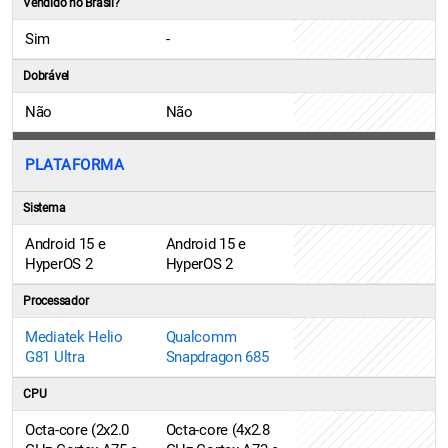
Vendido no Brasil?
Sim
-
Dobrável
Não
Não
PLATAFORMA
Sistema
Android 15 e
Android 15 e
HyperOS 2
HyperOS 2
Processador
Mediatek Helio
Qualcomm
G81 Ultra
Snapdragon 685
CPU
Octa-core (2x2.0
Octa-core (4x2.8