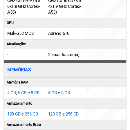
GHz Cortex-A75 e
GHz Cortex-A73 e
6x1.8 GHz Cortex-
4x1.9 GHz Cortex-
A55)
A53)
GPU
Mali-G52 MC2
Adreno 610
Atualizações
-
2 anos (sistema)
MEMÓRIAS
Memória RAM
4 GB
,
6 GB
e
8 GB
6 GB
e
8 GB
Armazenamento
128 GB
e
256 GB
128 GB
e
256 GB
Armazenamento Extra