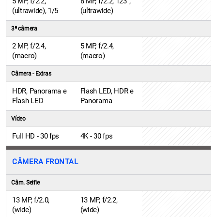
5 MP, f/2.2,
8 MP, f/2.2, 123˚,
(ultrawide), 1/5
(ultrawide)
3ª câmera
2 MP, f/2.4,
5 MP, f/2.4,
(macro)
(macro)
Câmera - Extras
HDR, Panorama e
Flash LED, HDR e
Flash LED
Panorama
Vídeo
Full HD - 30 fps
4K - 30 fps
CÂMERA FRONTAL
Câm. Selfie
13 MP, f/2.0,
13 MP, f/2.2,
(wide)
(wide)