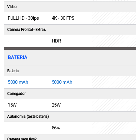
Vídeo
FULLHD - 30fps
4K - 30 FPS
Câmera Frontal - Extras
-
HDR
BATERIA
Bateria
5000 mAh
5000 mAh
Carregador
15W
25W
Autonomia (teste bateria)
-
86%
Carrega sem fios?