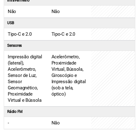
Infravermelho
Não
Não
USB
Tipo-C e 2.0
Tipo-C e 2.0
Sensores
Impressão digital
Acelerômetro,
(lateral),
Proximidade
Acelerômetro,
Virtual, Bússola,
Sensor de Luz,
Giroscópio e
Sensor
Impressão digital
Geomagnético,
(sob a tela,
Proximidade
óptico)
Virtual e Bússola
Rádio FM
-
Não