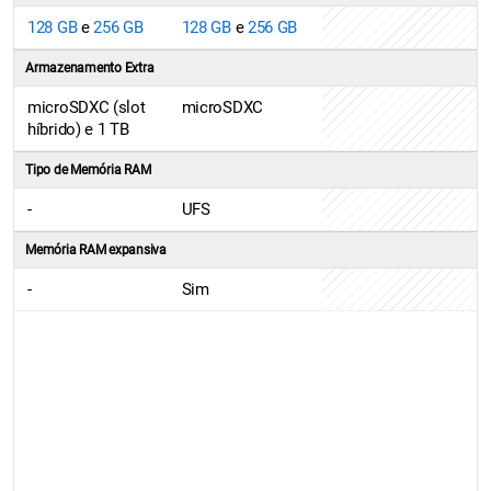
128 GB
e
256 GB
128 GB
e
256 GB
Armazenamento Extra
microSDXC (slot
microSDXC
híbrido) e 1 TB
Tipo de Memória RAM
-
UFS
Memória RAM expansiva
-
Sim