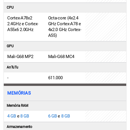
CPU
Cortex-A78x2
Octa-core (4x2.4
2.4GHz e Cortex-
GHz Cortex-A78 e
A55x6 2.0GHz
4x2.0 GHz Cortex-
A55)
GPU
Mali-G68 MP2
Mali-G68 MC4
AnTuTu
-
611.000
MEMÓRIAS
Memória RAM
4 GB
e
8 GB
6 GB
e
8 GB
Armazenamento