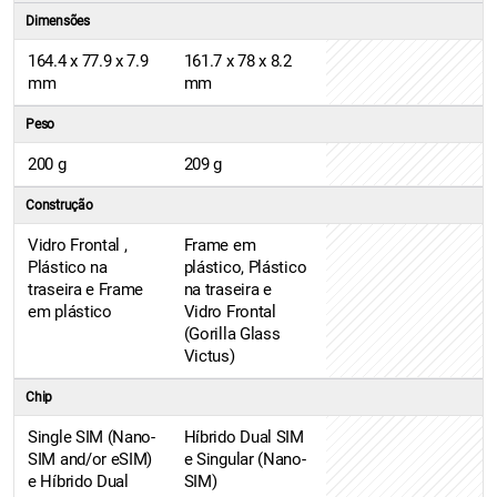
Dimensões
164.4 x 77.9 x 7.9
161.7 x 78 x 8.2
mm
mm
Peso
200 g
209 g
Construção
Vidro Frontal ,
Frame em
Plástico na
plástico, Plástico
traseira e Frame
na traseira e
em plástico
Vidro Frontal
(Gorilla Glass
Victus)
Chip
Single SIM (Nano-
Híbrido Dual SIM
SIM and/or eSIM)
e Singular (Nano-
e Híbrido Dual
SIM)