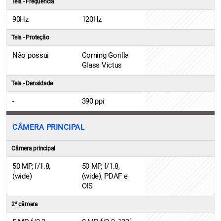
Tela - Frequência
90Hz
120Hz
Tela - Proteção
Não possui
Corning Gorilla
Glass Victus
Tela - Densidade
-
390 ppi
CÂMERA PRINCIPAL
Câmera principal
50 MP, f/1.8,
50 MP, f/1.8,
(wide)
(wide), PDAF e
OIS
2ª câmera