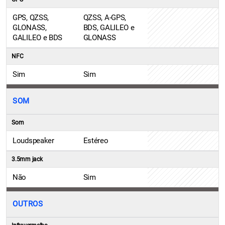
GPS, QZSS,
QZSS, A-GPS,
GLONASS,
BDS, GALILEO e
GALILEO e BDS
GLONASS
NFC
Sim
Sim
SOM
Som
Loudspeaker
Estéreo
3.5mm jack
Não
Sim
OUTROS