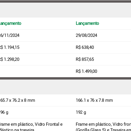
Lançamento
Lançamento
26/11/2024
29/08/2024
$ 1.194,15
R$ 638,40
$ 1.298,20
R$ 857,65
R$ 1.499,00
65.7 x 76.2 x 8 mm
166.1 x 76 x 7.8 mm
96 g
192 g
rame em plástico, Vidro Frontal e
Frame em plástico, Vidro fron
lástico na traseira
(Gorilla Glass 5) e Traseira e