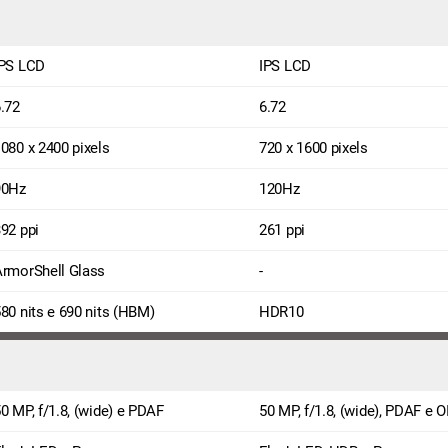
IPS LCD
IPS LCD
.72
6.72
080 x 2400 pixels
720 x 1600 pixels
90Hz
120Hz
92 ppi
261 ppi
ArmorShell Glass
-
80 nits e 690 nits (HBM)
HDR10
0 MP, f/1.8, (wide) e PDAF
50 MP, f/1.8, (wide), PDAF e O