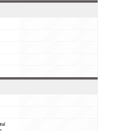
tal
m