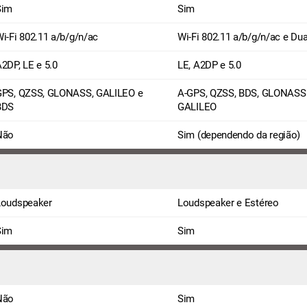
Sim
Sim
i-Fi 802.11 a/b/g/n/ac
Wi-Fi 802.11 a/b/g/n/ac e Du
2DP, LE e 5.0
LE, A2DP e 5.0
GPS, QZSS, GLONASS, GALILEO e
A-GPS, QZSS, BDS, GLONASS
BDS
GALILEO
Não
Sim (dependendo da região)
Loudspeaker
Loudspeaker e Estéreo
Sim
Sim
Não
Sim