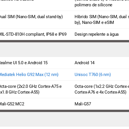
polimero de silicone
ual SIM (Nano-SIM, dual stand-by)
Híbrido SIM (Nano-SIM, dual 
by), Nano-SIM e eSIM
IL-STD-810H compliant, IP68 e IP69
Design repelente a àgua
ealme UI 5.0 e Android 15
Android 14
ediatek Helio G92 Max (12 nm)
Unisoc T760 (6 nm)
cta-core (2x2.0 GHz Cortex-A75 e
Octa-core (1x2.2 GHz Cortex-
x1.8 GHz Cortex-A55)
Cortex-A76 e 4x Cortex-A55)
Mali-G52 MC2
Mali-G57