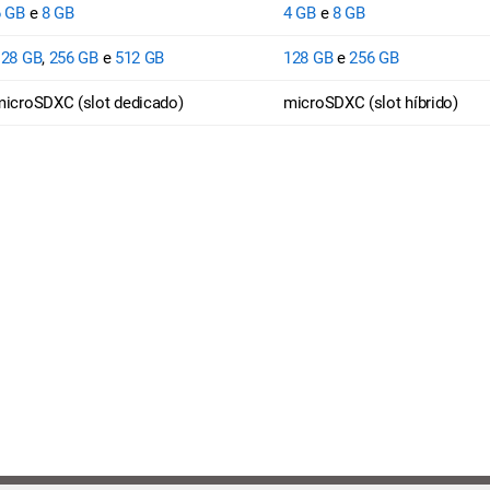
6 GB
e
8 GB
4 GB
e
8 GB
128 GB
,
256 GB
e
512 GB
128 GB
e
256 GB
icroSDXC (slot dedicado)
microSDXC (slot híbrido)