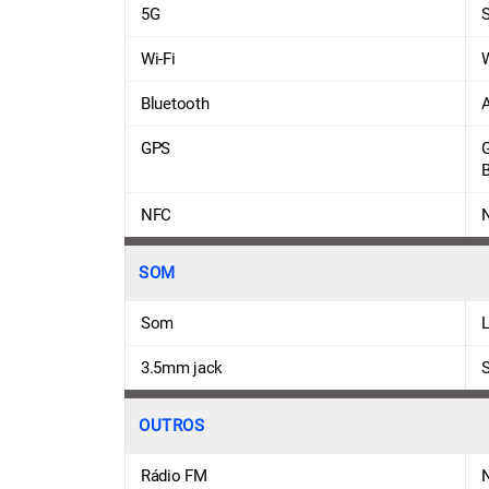
5G
Wi-Fi
W
Bluetooth
A
GPS
NFC
SOM
Som
3.5mm jack
OUTROS
Rádio FM