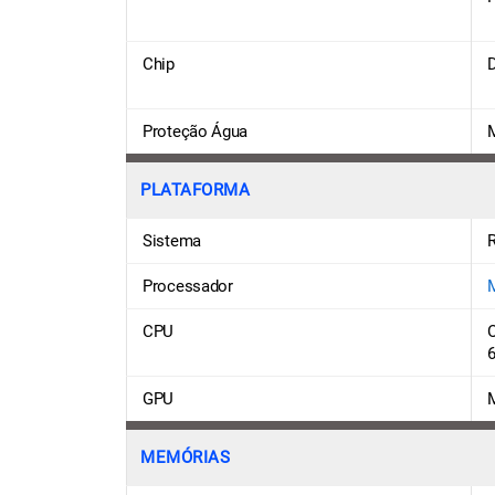
Chip
D
Proteção Água
M
PLATAFORMA
Sistema
R
Processador
M
CPU
O
6
GPU
MEMÓRIAS