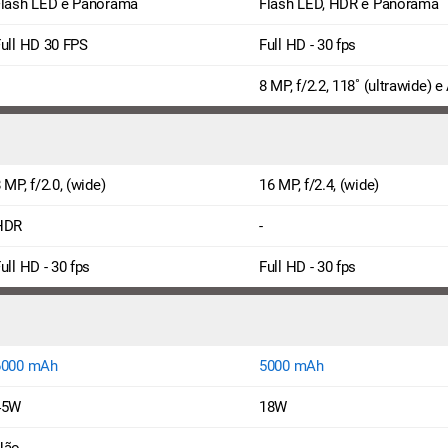
Flash LED e Panorama
Flash LED, HDR e Panorama
ull HD 30 FPS
Full HD - 30 fps
8 MP, f/2.2, 118˚ (ultrawide) e
 MP, f/2.0, (wide)
16 MP, f/2.4, (wide)
HDR
-
ull HD - 30 fps
Full HD - 30 fps
6000 mAh
5000 mAh
45W
18W