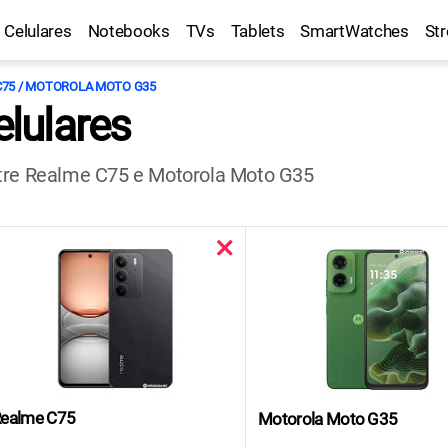
Celulares
Notebooks
TVs
Tablets
SmartWatches
St
C75 / MOTOROLA MOTO G35
lulares
ntre Realme C75 e Motorola Moto G35
ealme C75
Motorola Moto G35