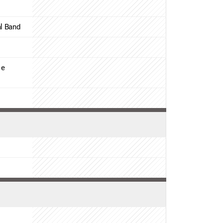
al Band
 e