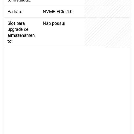
to instalado:
Padrão:
NVME PCIe 4.0
Slot para
Não possui
upgrade de
armazenamen
to: