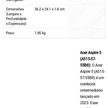
Dimensões
36.2 x 24.1 x 1.8 cm
(Largura x
Profundidade
x Espessura):
Peso:
1.85 kg
Acer Aspire 5
(A515-57-
55B8):
O Acer
Aspire 5 (A515-
57-55B8) é um
notebook
ontermediário
lançado em
2023. Esse