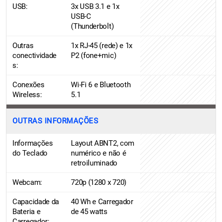
USB:
3x USB 3.1 e 1x
USB-C
(Thunderbolt)
Outras
1x RJ-45 (rede) e 1x
conectividade
P2 (fone+mic)
s:
Conexões
Wi-Fi 6 e Bluetooth
Wireless:
5.1
OUTRAS INFORMAÇÕES
Informações
Layout ABNT2, com
do Teclado
numérico e não é
retroiluminado
Webcam:
720p (1280 x 720)
Capacidade da
40 Wh e Carregador
Bateria e
de 45 watts
Carregador: