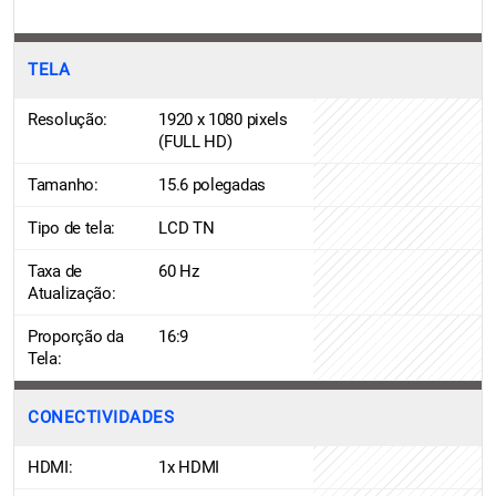
TELA
Resolução:
1920 x 1080 pixels
(FULL HD)
Tamanho:
15.6 polegadas
Tipo de tela:
LCD TN
Taxa de
60 Hz
Atualização:
Proporção da
16:9
Tela:
CONECTIVIDADES
HDMI:
1x HDMI