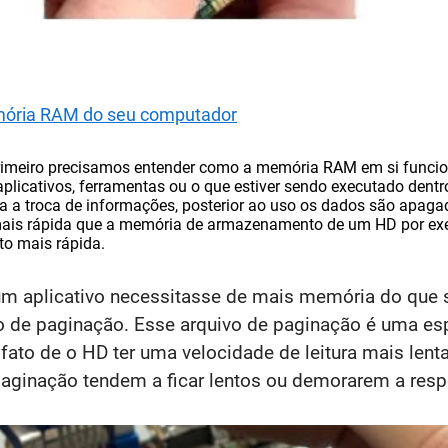
mória RAM do seu computador
rimeiro precisamos entender como a memória RAM em si funci
aplicativos, ferramentas ou o que estiver sendo executado den
za a troca de informações, posterior ao uso os dados são apag
ais rápida que a memória de armazenamento de um HD por exem
o mais rápida.
 aplicativo necessitasse de mais memória do que s
 de paginação. Esse arquivo de paginação é uma espe
o fato de o HD ter uma velocidade de leitura mais len
aginação tendem a ficar lentos ou demorarem a resp