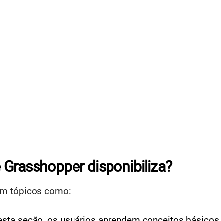
 Grasshopper disponibiliza?
em tópicos como:
sta seção, os usuários aprendem conceitos básicos