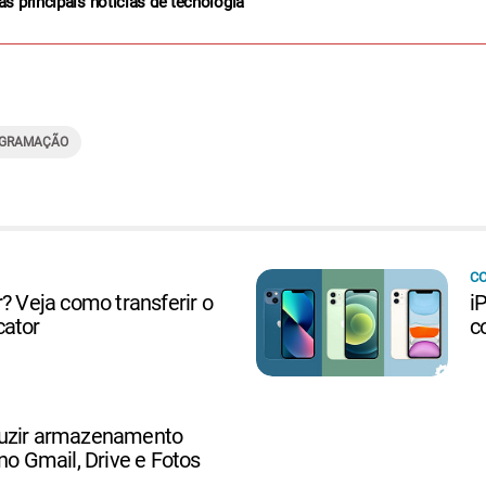
as principais notícias de tecnologia
GRAMAÇÃO
C
r? Veja como transferir o
i
cator
c
duzir armazenamento
no Gmail, Drive e Fotos