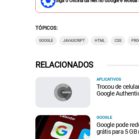
Siga o Oficina da Net no Google e receba 
TÓPICOS
GOOGLE
JAVASCRIPT
HTML
CSS
PRO
RELACIONADOS
APLICATIVOS
Trocou de celula
Google Authenti
GOOGLE
Google pode re
grátis para 5 GB 