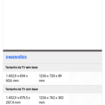
DIMENSÕES
Tamanho da TV sem base
1.452,9 x 834 x
1226 x 720 x 89
60,6 mm
mm
Tamanho da TV com base
1.452,9 x 879,5 x
1226 x 762 x 302
267,4 mm
mm