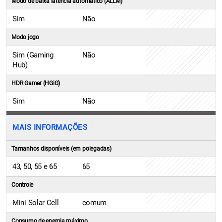
Modo de baixa latência automático (ALLM)
Sim
Não
Modo jogo
Sim (Gaming
Não
Hub)
HDR Gamer (HGiG)
Sim
Não
MAIS INFORMAÇÕES
Tamanhos disponíveis (em polegadas)
43, 50, 55 e 65
65
Controle
Mini Solar Cell
comum
Consumo de energia máximo