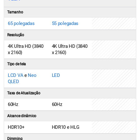
Tamanho
65 polegadas
55 polegadas
Resolução
4K Ultra HD (3840
4K Ultra HD (3840
x 2160)
x 2160)
Tipo de tela
LCD VA
e
Neo
LED
QLED
Taxa de Atualização
60Hz
60Hz
Alcance dinâmico
HDR10+
HDR10 e HLG
Dimming