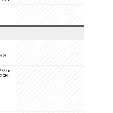
a (4
A725 e
.2 GHz