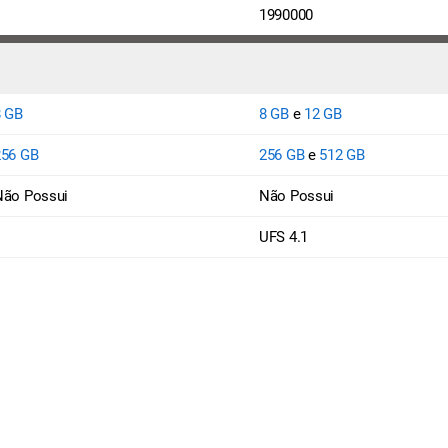
1990000
8 GB
8 GB
e
12 GB
256 GB
256 GB
e
512 GB
Não Possui
Não Possui
UFS 4.1