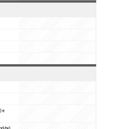
) e
nd-by)