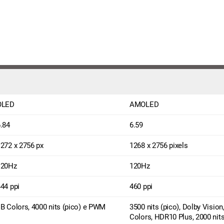
OLED
AMOLED
.84
6.59
272 x 2756 px
1268 x 2756 pixels
120Hz
120Hz
44 ppi
460 ppi
B Colors, 4000 nits (pico) e PWM
3500 nits (pico), Dolby Vision
Colors, HDR10 Plus, 2000 nit