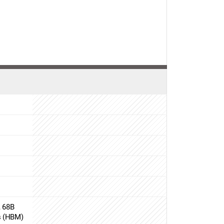
, 68B
s (HBM)