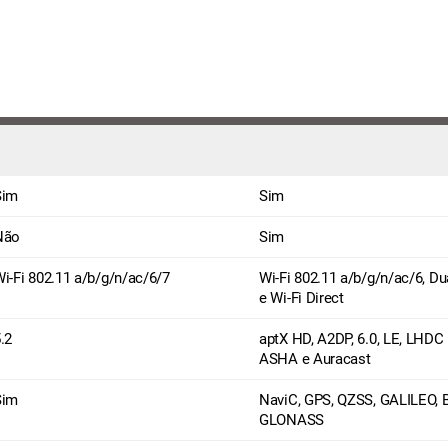
Sim
Sim
Não
Sim
i-Fi 802.11 a/b/g/n/ac/6/7
Wi-Fi 802.11 a/b/g/n/ac/6, Du
e Wi-Fi Direct
.2
aptX HD, A2DP, 6.0, LE, LHDC 
ASHA e Auracast
Sim
NaviC, GPS, QZSS, GALILEO, 
GLONASS