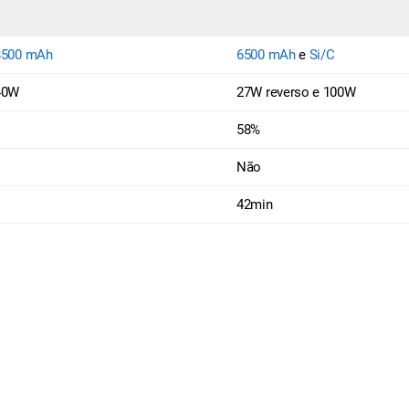
8500 mAh
6500 mAh
e
Si/C
40W
27W reverso e 100W
58%
Não
42min