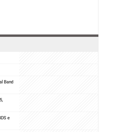
al Band
5,
BDS e