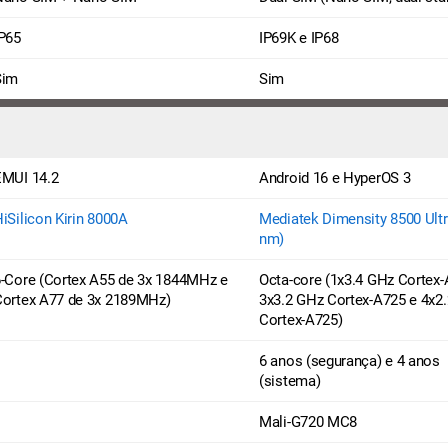
P65
IP69K e IP68
Sim
Sim
EMUI 14.2
Android 16 e HyperOS 3
iSilicon Kirin 8000A
Mediatek Dimensity 8500 Ultr
nm)
-Core (Cortex A55 de 3x 1844MHz e
Octa-core (1x3.4 GHz Cortex-
Cortex A77 de 3x 2189MHz)
3x3.2 GHz Cortex-A725 e 4x2
Cortex-A725)
6 anos (segurança) e 4 anos
(sistema)
Mali-G720 MC8