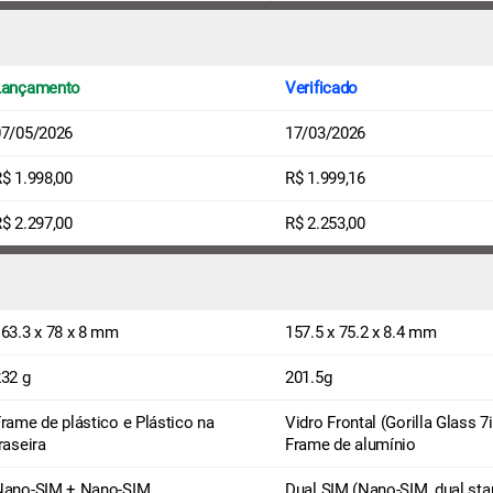
Lançamento
Verificado
07/05/2026
17/03/2026
$ 1.998,00
R$ 1.999,16
$ 2.297,00
R$ 2.253,00
63.3 x 78 x 8 mm
157.5 x 75.2 x 8.4 mm
32 g
201.5g
rame de plástico e Plástico na
Vidro Frontal (Gorilla Glass 7i
raseira
Frame de alumínio
Nano-SIM + Nano-SIM
Dual SIM (Nano-SIM, dual sta