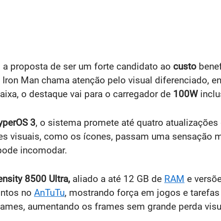
 proposta de ser um forte candidato ao
custo
benef
al Iron Man chama atenção pelo visual diferenciado,
ixa, o destaque vai para o carregador de
100W
inclu
yperOS 3
, o sistema promete até quatro atualizações
lhes visuais, como os ícones, passam uma sensação 
 pode incomodar.
nsity 8500 Ultra,
aliado a até 12 GB de
RAM
e versõ
ontos no
AnTuTu
, mostrando força em jogos e taref
ames, aumentando os frames sem grande perda visu