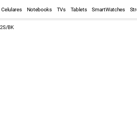
Celulares
Notebooks
TVs
Tablets
SmartWatches
St
G2S/BK